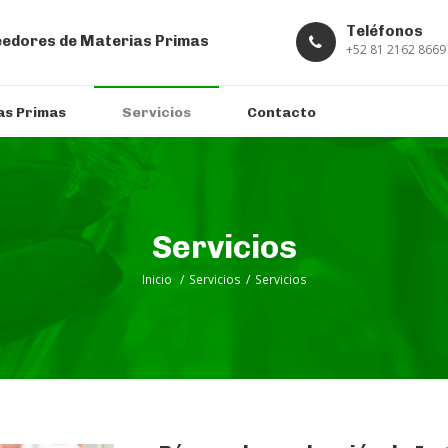
Teléfonos
edores de Materias Primas
+52 81 2162 8669
as Primas
Servicios
Contacto
Servicios
Inicio
/
Servicios
/
Servicios