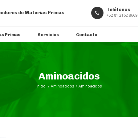
Teléfonos
edores de Materias Primas
+52 81 2162 8669
as Primas
Servicios
Contacto
Aminoacidos
Inicio
/
Aminoacidos
/
Aminoacidos